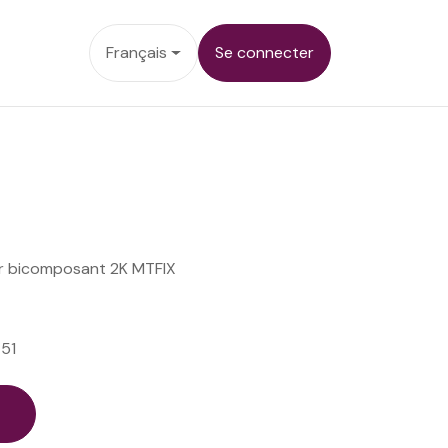
ez-nous
Français
Se connecter
 bicomposant 2K MTFIX
51