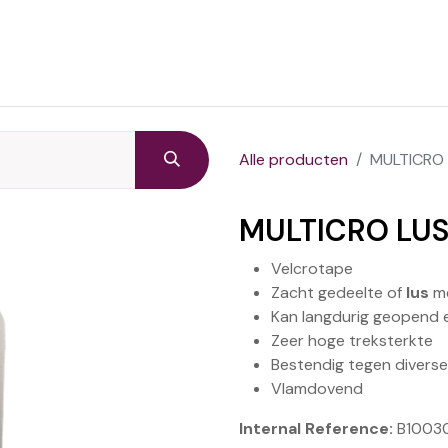
Startpagina
Producten
C
Alle producten
MULTICRO
MULTICRO LU
Velcrotape
Zacht gedeelte of
lus
me
Kan langdurig geopend 
Zeer hoge treksterkte
Bestendig tegen diverse
Vlamdovend
Internal Reference:
B1003