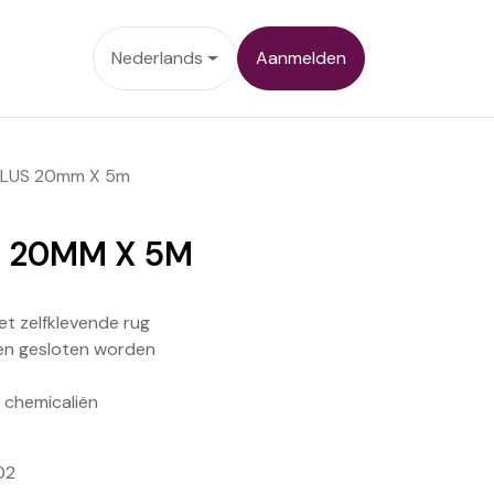
ontact
Nederlands
Aanmelden
 LUS 20mm X 5m
S 20MM X 5M
t zelfklevende rug
en gesloten worden
 chemicaliën
02