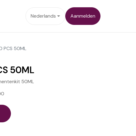
ontact
Nederlands
Aanmelden
10 PCS 50ML
PCS 50ML
nentenkit 50ML
00