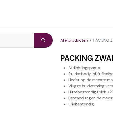
Startpagina
Producten
C
Alle producten
PACKING 
PACKING ZWA
Afdichtingspasta
Sterke body, blijft flexibe
Hecht op de meeste mat
Vlugge huidvorming ver
Hittebestendig (piek +
Bestand tegen de meest
Oliebestendig