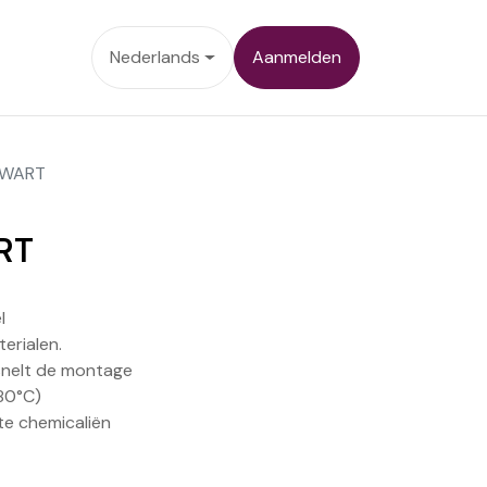
ontact
Nederlands
Aanmelden
ZWART
RT
l
erialen.
snelt de montage
280°C)
e chemicaliën