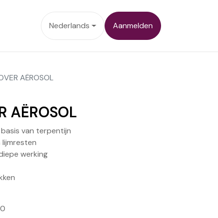
ontact
Nederlands
Aanmelden
OVER AËROSOL
R AËROSOL
 basis van terpentijn
 lijmresten
diepe werking
akken
10